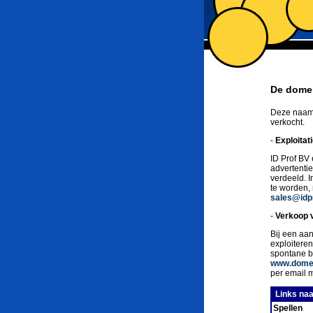
De domei
Deze naam 
verkocht.
-
Exploitat
ID Prof BV 
advertenti
verdeeld. 
te worden,
sales@idpr
-
Verkoop 
Bij een aan
exploitere
spontane b
www.domei
per email 
Links naa
Spellen