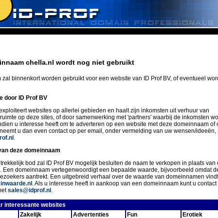
nnaam chella.nl wordt nog niet gebruikt
zal binnenkort worden gebruikt voor een website van ID Prof BV, of eventueel wo
ie door ID Prof BV
exploiteert websites op allerlei gebieden en haalt zijn inkomsten uit verhuur van
eruimte op deze sites, of door samenwerking met 'partners' waarbij de inkomsten w
Indien u interesse heeft om te adverteren op een website met deze domeinnaam of 
 neemt u dan even contact op per email, onder vermelding van uw wensen/ideeën,
of.nl
.
van deze domeinnaam
trekkelijk bod zal ID Prof BV mogelijk besluiten de naam te verkopen in plaats van 
n. Een domeinnaam vertegenwoordigt een bepaalde waarde, bijvoorbeeld omdat d
ezoekers aantrekt. Een uitgebreid verhaal over de waarde van domeinnamen vindt
nwaarde.nl
. Als u interesse heeft in aankoop van een domeinnaam kunt u conta
met
sales@idprof.nl
.
r interessante websites
Zakelijk
Advertenties
Fun
Erotiek