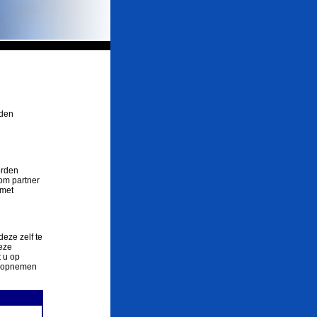
rden
orden
om partner
 met
deze zelf te
eze
 u op
ct opnemen