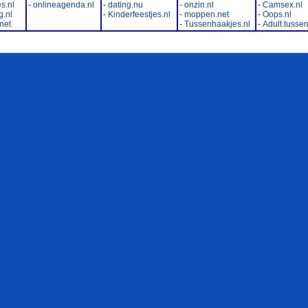
s.nl
-
onlineagenda.nl
-
dating.nu
-
onzin.nl
-
Camsex.nl
.nl
-
Kinderfeestjes.nl
-
moppen.net
-
Oops.nl
net
-
Tussenhaakjes.nl
-
Adult.tussen